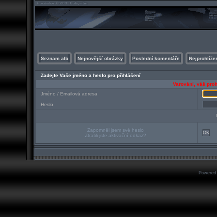
Seznam alb
Nejnovější obrázky
Poslední komentáře
Nejprohlíže
Zadejte Vaše jméno a heslo pro přihlášení
Varování, váš proh
Jméno / Emailová adresa
Heslo
Zapomněl jsem své heslo
OK
Ztratili jste aktivační odkaz?
Powered