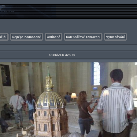
nější
Nejlépe hodnocené
Oblíbené
Kalendářové zobrazení
Vyhledávání
OBRÁZEK 32/270