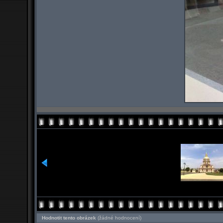
Hodnotit tento obrázek
(žádné hodnocení)