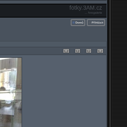
fotky.3AM.cz
... fotogalerie
Domů
Přihlásit