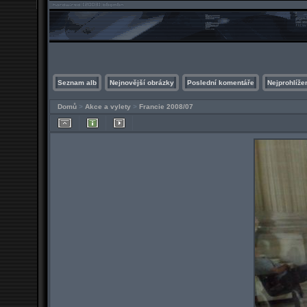
Seznam alb
Nejnovější obrázky
Poslední komentáře
Nejprohlíže
Domů
>
Akce a vylety
>
Francie 2008/07